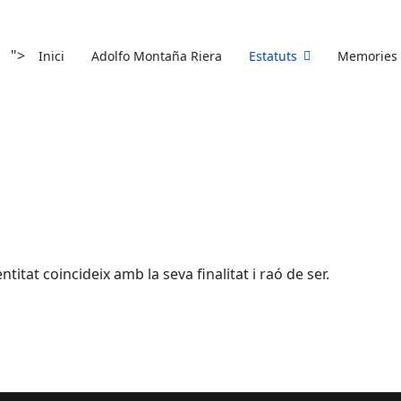
">
Inici
Adolfo Montaña Riera
Estatuts
Memories
entitat coincideix amb la seva finalitat i raó de ser.